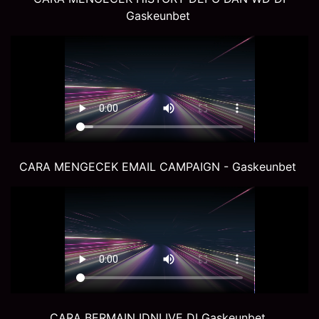
Gaskeunbet
CARA MENGECEK EMAIL CAMPAIGN - Gaskeunbet
CARA BERMAIN IDNLIVE DI Gaskeunbet