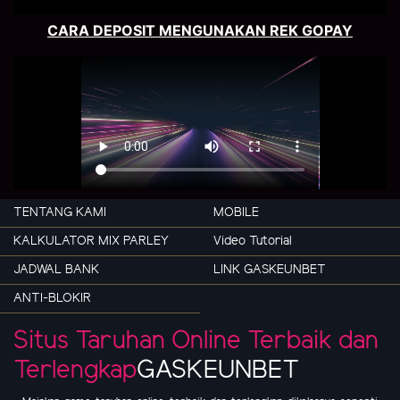
CARA DEPOSIT MENGUNAKAN REK GOPAY
TENTANG KAMI
MOBILE
KALKULATOR MIX PARLEY
Video Tutorial
JADWAL BANK
LINK GASKEUNBET
ANTI-BLOKIR
Situs Taruhan Online Terbaik dan
Terlengkap
GASKEUNBET