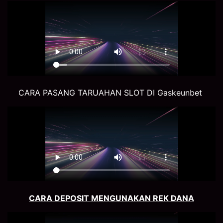
CARA PASANG TARUAHAN SLOT DI Gaskeunbet
CARA DEPOSIT MENGUNAKAN REK DANA