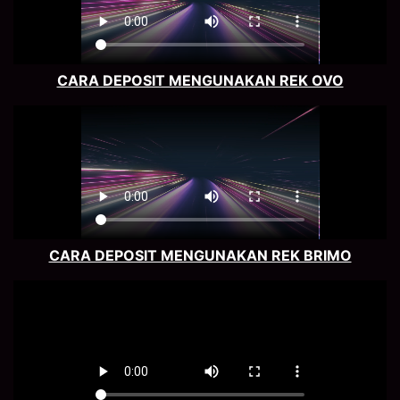
CARA DEPOSIT MENGUNAKAN REK OVO
CARA DEPOSIT MENGUNAKAN REK BRIMO