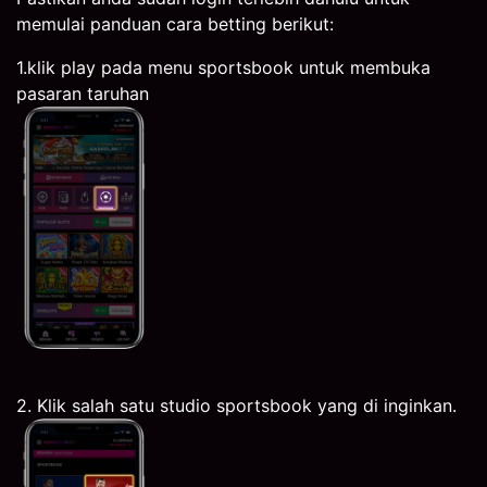
memulai panduan cara betting berikut:
1.klik play pada menu sportsbook untuk membuka
pasaran taruhan
2. Klik salah satu studio sportsbook yang di inginkan.