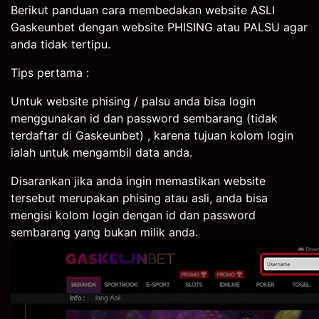
Berikut panduan cara membedakan website ASLI
Gaskeunbet dengan website PHISING atau PALSU agar
anda tidak tertipu.
Tips pertama :
Untuk website phising / palsu anda bisa login
menggunakan id dan password sembarang (tidak
terdaftar di Gaskeunbet) , karena tujuan kolom login
ialah untuk mengambil data anda.
Disarankan jika anda ingin memastikan website
tersebut merupakan phising atau asli, anda bisa
mengisi kolom login dengan id dan password
sembarang yang bukan milik anda.