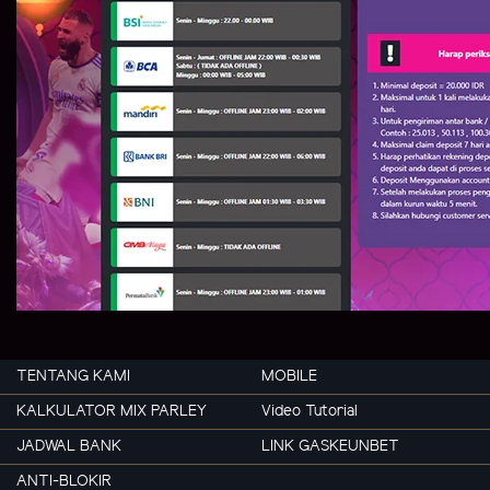
TENTANG KAMI
MOBILE
KALKULATOR MIX PARLEY
Video Tutorial
JADWAL BANK
LINK GASKEUNBET
ANTI-BLOKIR