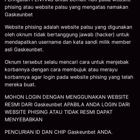
phising atau website palsu yang mengatas namakan
Gaskeunbet
Website phising adalah website palsu yang digunakan
oleh oknum tidak bertanggung jawab (hacker) untuk
mendapatkan username dan kata sandi milik member
asli Gaskeunbet.
Oknum tersebut selalu mencari cara untuk menjebak
korbannya dengan cara membujuk atau merayu
korbannya agar login pada website phising yang telah
mereka buat.
MOHON LOGIN DENGAN MENGGUNAKAN WEBSITE
RESMI DARI Gaskeunbet APABILA ANDA LOGIN DARI
WEBSITE PHISING ATAU TIDAK RESMI DAPAT
MENYEBABKAN
PENCURIAN ID DAN CHIP Gaskeunbet ANDA.