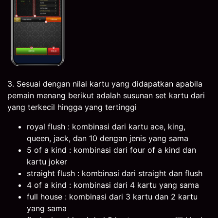
3. Sesuai dengan nilai kartu yang didapatkan apabila
pemain menang berikut adalah susunan set kartu dari
yang terkecil hingga yang tertinggi
royal flush : kombinasi dari kartu ace, king,
queen, jack, dan 10 dengan jenis yang sama
5 of a kind : kombinasi dari four of a kind dan
kartu joker
straight flush : kombinasi dari straight dan flush
4 of a kind : kombinasi dari 4 kartu yang sama
full house : kombinasi dari 3 kartu dan 2 kartu
yang sama