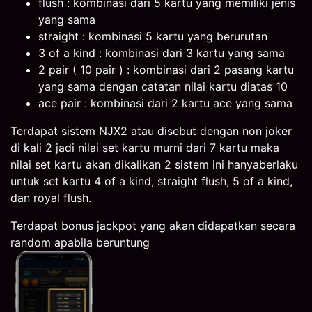
flush : kombinasi dari 5 kartu yang memiliki jenis
yang sama
straight : kombinasi 5 kartu yang berurutan
3 of a kind : kombinasi dari 3 kartu yang sama
2 pair ( 10 pair ) : kombinasi dari 2 pasang kartu
yang sama dengan catatan nilai kartu diatas 10
ace pair : kombinasi dari 2 kartu ace yang sama
Terdapat sistem NJX2 atau disebut dengan non joker
di kali 2 jadi nilai set kartu murni dari 7 kartu maka
nilai set kartu akan dikalikan 2 sistem ini hanyaberlaku
untuk set kartu 4 of a kind, straight flush, 5 of a kind,
dan royal flush.
Terdapat bonus jackpot yang akan didapatkan secara
random apabila beruntung