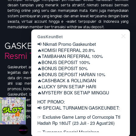
desain tampilan yang menarik serta atraktif, nikmati sensasi bermain
betting online yang seru dan memanjakan mata. Kami juga menyediakan
sistem pembayaran yang lengkap dan aman lewat kerjasama dengan bank
swasta, virtual account hingga e -wallet terpopuler di Indonesia yang
memudahkan member bertransaksi withdraw atau deposit.
GasKeunBet
📢 Nikmati Promo Gaskeunbet
GASKEUNBET
Betting Online
🔥KOMISI REFERRAL 20.8%
Resmi Terpercaya
🔥TAMBAHAN REFERRAL 100%
🔥BONUS DEPOSIT 100%
🔥BONUS DEPOSIT 50%
Gaskeunbet adalah
situs betting online resmi terpercaya
yang memiliki
legalitas dan lisensi dari BMM Testlabs sehingga menjamin kerahasiaan
🔥BONUS DEPOSIT HARIAN 10%
data diri member. Dilengkapi dengan pusat bantuan 24 jam oleh tenaga
🔥CASHBACK & ROLLINGAN
ahli siap membantu member kapan saja. Jangan lewatkan berbagai
🔥LUCKY SPIN SETIAP HARI
promosi, bonus dan event berhadiah untuk menguntungkan member yang
🔥MYSTERY BOX SETIAP MINGGU
GaskeunBet bagikan setiap harinya. Nikmati seluruh fasilitas ini hanya
dengan 1 user ID. Proses pendaftaran yang mudah dan cepat juga menjadi
HOT PROMO:
keunggulan kami. Kepuasan dan Kenyamanan member menjadi prioritas
📢 SPECIAL TURNAMEN GASKEUNBET:
utama GaskeunBet. Tunggu apa lagi, Gabung bersama GaskeunBet
☞ Exclusive Game Lamp of Cornucopia Ttl
sekarang juga, raih keuntungan berlimpah disini.
Hadiah Rp 180JT (23 Juli - 23 Agust'26)
☞ Turnamen Spesial Menjelang