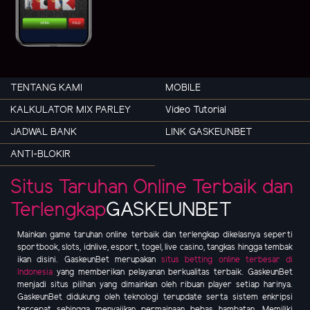
TENTANG KAMI
MOBILE
KALKULATOR MIX PARLEY
Video Tutorial
JADWAL BANK
LINK GASKEUNBET
ANTI-BLOKIR
Situs Taruhan Online Terbaik dan
Terlengkap
GASKEUNBET
Mainkan game taruhan online terbaik dan terlengkap dikelasnya seperti
sportbook, slots, idnlive, esport, togel, live casino, tangkas hingga tembak
ikan disini. GaskeunBet merupakan
situs betting online terbesar di
Indonesia
yang memberikan pelayanan berkualitas terbaik. GaskeunBet
menjadi situs pilihan yang dimainkan oleh ribuan player setiap harinya.
GaskeunBet didukung oleh teknologi terupdate serta sistem enkripsi
tercepat sehingga menyajikan permainaan bebas hambatan. Memiliki